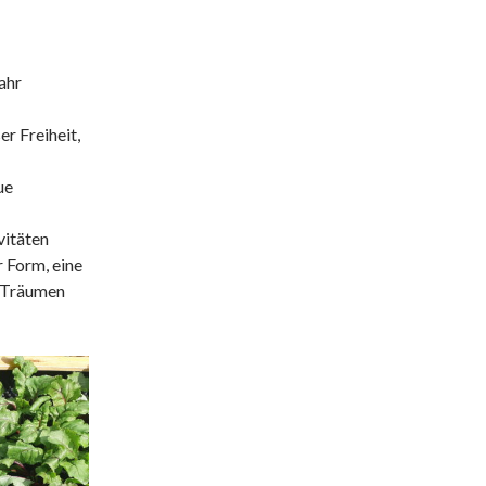
ahr
r Freiheit,
ue
vitäten
r Form, eine
i Träumen