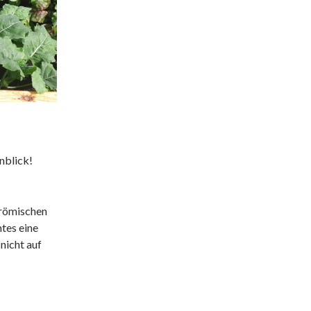
nblick!
 römischen
htes eine
nicht auf