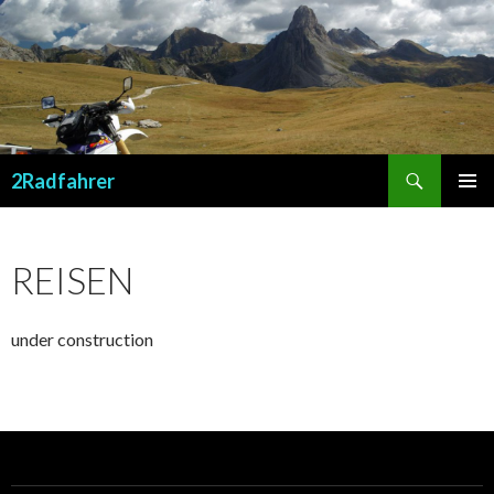
Suchen
2Radfahrer
SPRINGE
PRIMÄR
ZUM
MENÜ
INHALT
REISEN
under construction