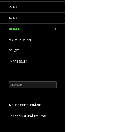
2RAD
4RAD
REISEN
ANDERE REISEN
PRIVAT
IMPRESSUM
Suchen
nach:
NEUESTE BEITRÄGE
Lebenslust und Träume