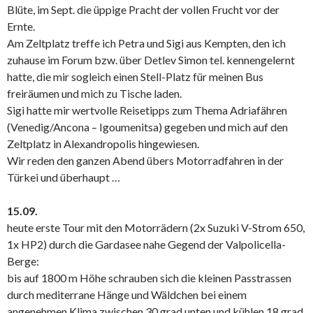
Blüte, im Sept. die üppige Pracht der vollen Frucht vor der
Ernte.
Am Zeltplatz treffe ich Petra und Sigi aus Kempten, den ich
zuhause im Forum bzw. über Detlev Simon tel. kennengelernt
hatte, die mir sogleich einen Stell-Platz für meinen Bus
freiräumen und mich zu Tische laden.
Sigi hatte mir wertvolle Reisetipps zum Thema Adriafähren
(Venedig/Ancona – Igoumenitsa) gegeben und mich auf den
Zeltplatz in Alexandropolis hingewiesen.
Wir reden den ganzen Abend übers Motorradfahren in der
Türkei und überhaupt …
15.09.
heute erste Tour mit den Motorrädern (2x Suzuki V-Strom 650,
1x HP2) durch die Gardasee nahe Gegend der Valpolicella-
Berge:
bis auf 1800 m Höhe schrauben sich die kleinen Passtrassen
durch mediterrane Hänge und Wäldchen bei einem
angenehmen Klima zwischen 30 grad unten und kühlen 18 grad