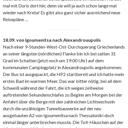
mal mit Doris dort hin; denn sie will ja auch schon lange mal
wieder nach Kreta! Es gibt also ganz sicher ausreichend neue
Reisepläne …
18.09. von Igoumenitsa nach Alexandrouupolis
Nach einer 9-Stunden-West-Ost-Durchquerung Griechenlands
an seiner längsten (nördlichen) Flanke bin ich bei satten 31
Grad im Schatten (jetzt noch um 19:00 Uhr) auf dem
kommunalen Campingplatz in Alexandroupolis angekommen.
Der Bus ist ausgepackt, die HP2 startbereit und ich hatte mein
erstes Bad im warmen Meer. Das war bitter nötig, bei all dem
Schweiß während der Fahrt, die ich wegen zeitweise
auftretenden Sekundenschlafes zu Beginn am Morgen bei der
Anfahrt über die Berge mit den zahlreichen Lichtwechseln
durch die unzähloigen Tunnelbauwerke auf der neu
ausgebauten A2 von Igoumenitsa nach Thessaloniki doch
einmal länger unterbrechen musste. Die Toll-Häuschen auf der