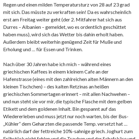
Regen und einen milden Temperatursturz von 28 auf 23 grad
mit sich. Das müsste zu verkraften sein! Da es wahrscheinlich
erst am Freitag weiter geht (der 2. Mitfahrer hat sich aus
Durres – Albanien – gemeldet, wo es ordentlich geschüttet
haben muss), wird sich das Wetter bis dahin erholt haben.
Außerdem bleibt weiterhin genügend Zeit für Muße und
Erholung und … für Essen und Trinken.
Nach über 30 Jahren habe ich mich – während eines
griechischen Kaffees in einem kleinem Cafe an der
Hafenstrasse (eines mit den zahlreichen alten Männern an den
kleinen Tischchen) – des kalten Retzinas an heißen
griechischen Sommertagen erinnert – mit allen Nachwehen –
und nun steht sie vor mir, die typische Flasche mit dem gelben
Etikett und dem goldenen Inhalt. Bin gespannt auf das
Wiedererleben und muss jetzt nur noch warten, bis der Bus-
„Kühler“ dem Geharzten die passende Temp. versetzt hat …
natürlich darf der fettreiche 10%-sahnige griech. Joghurt zum
Frühstück nicht fehlen und die Trauben und der Schafskäse und