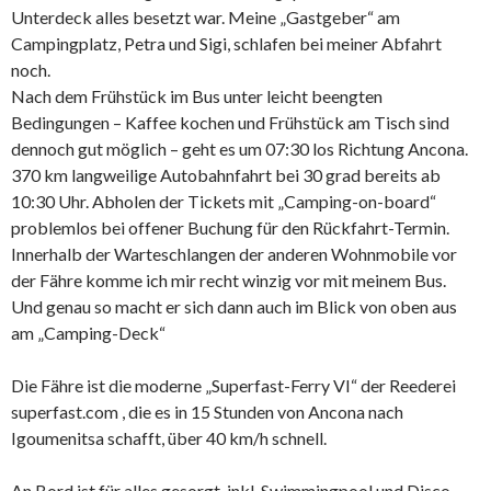
Unterdeck alles besetzt war. Meine „Gastgeber“ am
Campingplatz, Petra und Sigi, schlafen bei meiner Abfahrt
noch.
Nach dem Frühstück im Bus unter leicht beengten
Bedingungen – Kaffee kochen und Frühstück am Tisch sind
dennoch gut möglich – geht es um 07:30 los Richtung Ancona.
370 km langweilige Autobahnfahrt bei 30 grad bereits ab
10:30 Uhr. Abholen der Tickets mit „Camping-on-board“
problemlos bei offener Buchung für den Rückfahrt-Termin.
Innerhalb der Warteschlangen der anderen Wohnmobile vor
der Fähre komme ich mir recht winzig vor mit meinem Bus.
Und genau so macht er sich dann auch im Blick von oben aus
am „Camping-Deck“
Die Fähre ist die moderne „Superfast-Ferry VI“ der Reederei
superfast.com , die es in 15 Stunden von Ancona nach
Igoumenitsa schafft, über 40 km/h schnell.
An Bord ist für alles gesorgt, inkl. Swimmingpool und Disco.