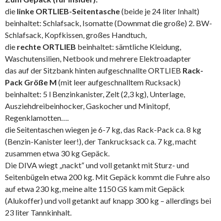
die
linke ORTLIEB-Seitentasche
(beide je 24 liter Inhalt)
beinhaltet: Schlafsack, Isomatte (Downmat die große) 2. BW-
Schlafsack, Kopfkissen, großes Handtuch,
die
rechte ORTLIEB
beinhaltet: sämtliche Kleidung,
Waschutensilien, Netbook und mehrere Elektroadapter
das auf der Sitzbank hinten aufgeschnallte ORTLIEB
Rack-
Pack Größe M
(mit leer aufgeschnalltem Rucksack)
beinhaltet: 5 l Benzinkanister, Zelt (2,3 kg), Unterlage,
Ausziehdreibeinhocker, Gaskocher und Minitopf,
Regenklamotten….
die Seitentaschen wiegen je 6-7 kg, das Rack-Pack ca. 8 kg
(Benzin-Kanister leer!), der Tankrucksack ca. 7 kg, macht
zusammen etwa 30 kg Gepäck.
Die DIVA wiegt „nackt“ und voll getankt mit Sturz- und
Seitenbügeln etwa 200 kg. Mit Gepäck kommt die Fuhre also
auf etwa 230 kg, meine alte 1150 GS kam mit Gepäck
(Alukoffer) und voll getankt auf knapp 300 kg – allerdings bei
23 liter Tannkinhalt.