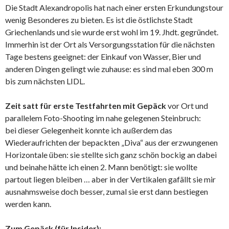
Die Stadt Alexandropolis hat nach einer ersten Erkundungstour
wenig Besonderes zu bieten. Es ist die östlichste Stadt
Griechenlands und sie wurde erst wohl im 19. Jhdt. gegründet.
Immerhin ist der Ort als Versorgungsstation für die nächsten
Tage bestens geeignet: der Einkauf von Wasser, Bier und
anderen Dingen gelingt wie zuhause: es sind mal eben 300 m
bis zum nächsten LIDL.
Zeit satt für erste Testfahrten mit Gepäck
vor Ort und
parallelem Foto-Shooting im nahe gelegenen Steinbruch:
bei dieser Gelegenheit konnte ich außerdem das
Wiederaufrichten der bepackten „Diva“ aus der erzwungenen
Horizontale üben: sie stellte sich ganz schön bockig an dabei
und beinahe hätte ich einen 2. Mann benötigt: sie wollte
partout liegen bleiben … aber in der Vertikalen gafällt sie mir
ausnahmsweise doch besser, zumal sie erst dann bestiegen
werden kann.
Zum Gepäck (für Insider):