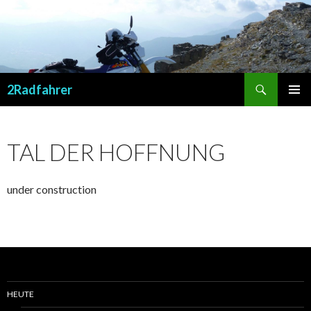
Suchen
2Radfahrer
SPRINGE
PRIMÄR
ZUM
MENÜ
INHALT
TAL DER HOFFNUNG
under construction
HEUTE