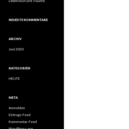
Lebenslust und Träume
NEUESTE KOMMENTARE
ARCHIV
Juni 2020
KATEGORIEN
HEUTE
META
Anmelden
Eintrags-Feed
Kommentar-Feed
WordPress.org